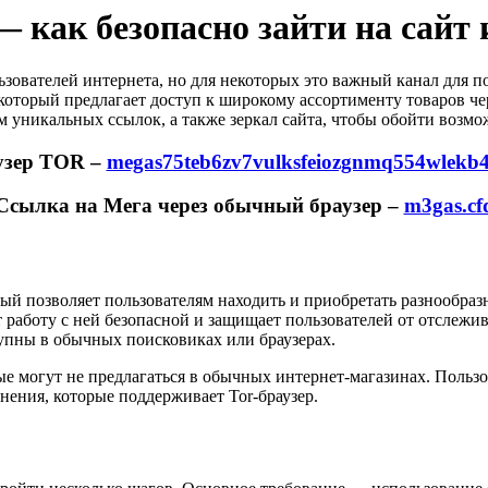
как безопасно зайти на сайт 
зователей интернета, но для некоторых это важный канал для по
 который предлагает доступ к широкому ассортименту товаров че
м уникальных ссылок, а также зеркал сайта, чтобы обойти возм
узер TOR –
megas75teb6zv7vulksfeiozgnmq554wlekb
Ссылка на Мега через обычный браузер –
m3gas.cf
ый позволяет пользователям находить и приобретать разнообра
ет работу с ней безопасной и защищает пользователей от отслеж
тупны в обычных поисковиках или браузерах.
ые могут не предлагаться в обычных интернет-магазинах. Польз
ения, которые поддерживает Tor-браузер.