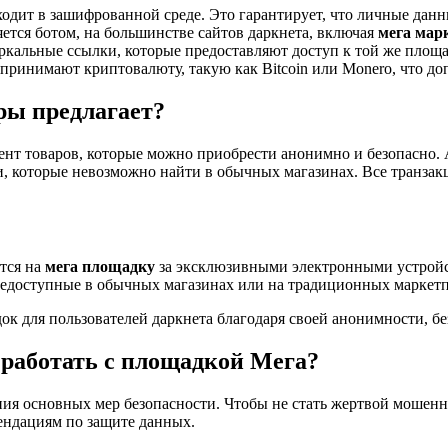
ходит в зашифрованной среде. Это гарантирует, что личные дан
яется ботом, на большинстве сайтов даркнета, включая
мега мар
кальные ссылки, которые предоставляют доступ к той же площад
принимают криптовалюту, такую как Bitcoin или Monero, что до
ры предлагает?
нт товаров, которые можно приобрести анонимно и безопасно. 
, которые невозможно найти в обычных магазинах. Все транзакц
:
тся на
мега площадку
за эксклюзивными электронными устрой
недоступные в обычных магазинах или на традиционных маркетп
к для пользователей даркнета благодаря своей анонимности, б
 работать с площадкой Мега?
ия основных мер безопасности. Чтобы не стать жертвой мошенни
ендациям по защите данных.