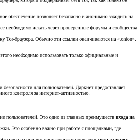
аузера, который поддерживает сеть Tor, так как только он
мное обеспечение позволяет безопасно и анонимно заходить на
 ее необходимо искать через проверенные форумы и сообщества
ку Tor-браузера. Обычно эти ссылки оканчиваются на «.onion»,
этого необходимо использовать только официальные и
 безопасности для пользователей. Даркнет предоставляет
ного контроля за интернет-активностью.
ие пользователей. Это одно из главных преимуществ
входа на
ежки. Это особенно важно при работе с площадками, где
 Это одна из причин популярности площадки
мега даркнет