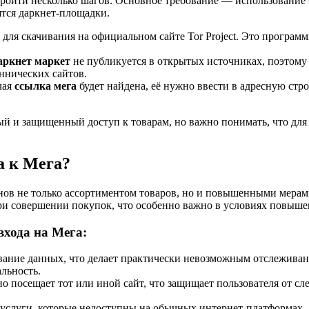
пройти несколько шагов. Основное требование — использование бр
сятся даркнет-площадки.
 для скачивания на официальном сайте Tor Project. Это програм
аркнет маркет
не публикуется в открытых источниках, поэтому
ннических сайтов.
чая
ссылка мега
будет найдена, её нужно ввести в адресную стро
й и защищенный доступ к товарам, но важно понимать, что для 
а к Мега?
ов не только ассортиментом товаров, но и повышенными мерами
и совершении покупок, что особенно важно в условиях повышен
хода на Мега:
ание данных, что делает практически невозможным отслеживан
льность.
о посещает тот или иной сайт, что защищает пользователя от сл
 услуги, которые недоступны на обычных интернет-платформах.