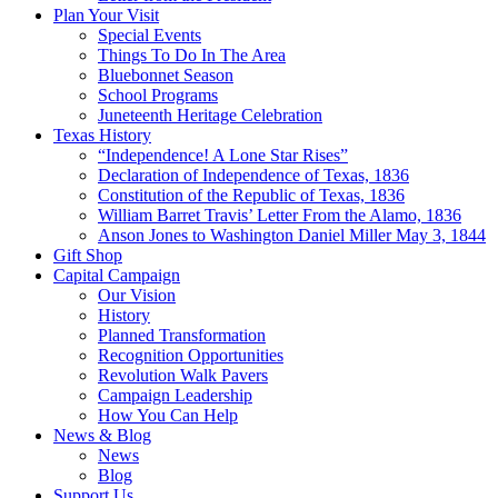
Plan Your Visit
Special Events
Things To Do In The Area
Bluebonnet Season
School Programs
Juneteenth Heritage Celebration
Texas History
“Independence! A Lone Star Rises”
Declaration of Independence of Texas, 1836
Constitution of the Republic of Texas, 1836
William Barret Travis’ Letter From the Alamo, 1836
Anson Jones to Washington Daniel Miller May 3, 1844
Gift Shop
Capital Campaign
Our Vision
History
Planned Transformation
Recognition Opportunities
Revolution Walk Pavers
Campaign Leadership
How You Can Help
News & Blog
News
Blog
Support Us