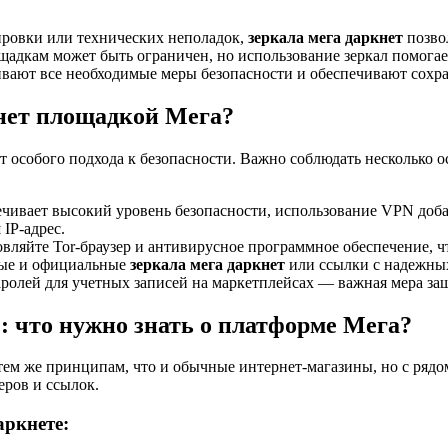
ировки или технических неполадок,
зеркала мега даркнет
позво
щадкам может быть ограничен, но использование зеркал помогае
ают все необходимые меры безопасности и обеспечивают сохр
кнет площадкой Мега?
ет особого подхода к безопасности. Важно соблюдать несколько
печивает высокий уровень безопасности, использование VPN до
IP-адрес.
вляйте Tor-браузер и антивирусное программное обеспечение, ч
ные и официальные
зеркала мега даркнет
или ссылки с надежны
олей для учетных записей на маркетплейсах — важная мера за
: что нужно знать о платформе Мега?
ем же принципам, что и обычные интернет-магазины, но с рядо
еров и ссылок.
аркнете: