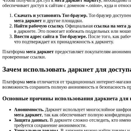
Чтобы получить доступ к
мега даркнет маркету
, необходимо 
обеспечивает доступ к сайтам с доменом «.onion», куда и отно
Скачать и установить Tor-браузер.
Tor-браузер доступен
мега даркнет
и другие площадки.
Найти рабочую ссылку.
Официальная
ссылка на мега д
в даркнете. Это помогает избежать поддельных или моше
Ввести адрес сайта в Tor-браузере.
После того, как рабо
что подтверждает их принадлежность к даркнету.
Платформа
мега даркнет
предоставляет покупателям анонимны
проверенные ссылки.
Зачем использовать даркнет для доступ
Платформа
мега
отличается от традиционных интернет-магазин
возможность сохранить полную анонимность и безопасность пр
Основные причины использования даркнета для в
Анонимность.
Даркнет использует многослойное шифров
мега даркнет
, так как обеспечивает полную конфиденциа
Защита данных.
В даркнете сложно отследить, кто именн
требуется сохранение анонимности.
Уникальные товары.
В даркнете можно найти товары и